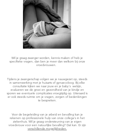
Wil je graag zwanger worden, kennis maken of heb je
specifieke vragen, dan ben je meer dan welkom bij onze
vroedvrouwen.
Tijdens je zwangerschap volgen we je nauwgezet op, steeds
in samenwerking met je huisarts of gynaecoloog. Bij elke
consultatie kijken we naar jouw en je baby's welzijn,
evalueren we de groei en gezondheid van je kindje en
sporen we eventuele complicaties vroegtijdig op. Uiteraard is
er ook steeds ruimte om je vragen, zorgen of bedenkingen
te bespreken.
Voor de begeleiding van je arbeid en bevalling kan je
rekenen op professionele hulp van onze collega's in het
ziekenhuis. Wil je graag ondersteuning van je eigen
vroedvrouw voor een natuurlijke bevalling? Dat kan. Er zijn
verschillende mogelijkheden.