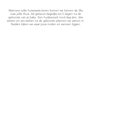
Wanneer jullie huiswaarts keren komen we binnen de 24u
naar jullie thuis. Dit gebeurt dagelijks tot 5 dagen na de
geboorte van je baby. Een huisbezoek rond dag tien, drie
weken en zes weken na de geboorte plannen we samen in.
Nadien kijken we waar jouw noden en wensen liggen.