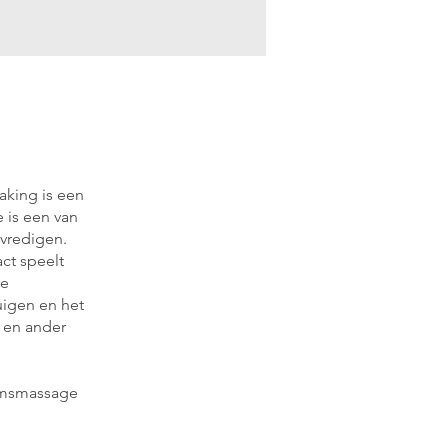
aking is een
 is een van
evredigen.
ct speelt
de
uigen en het
s en ander
aamsmassage