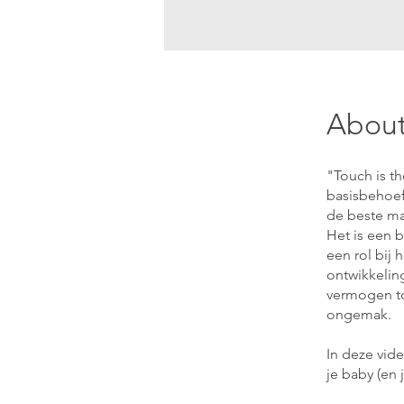
Abou
"Touch is th
basisbehoef
de beste ma
Het is een 
een rol bij 
ontwikkelin
vermogen to
ongemak.
In deze vid