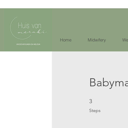
Home
Midwifery
We
Babyma
3 Steps
3
Steps