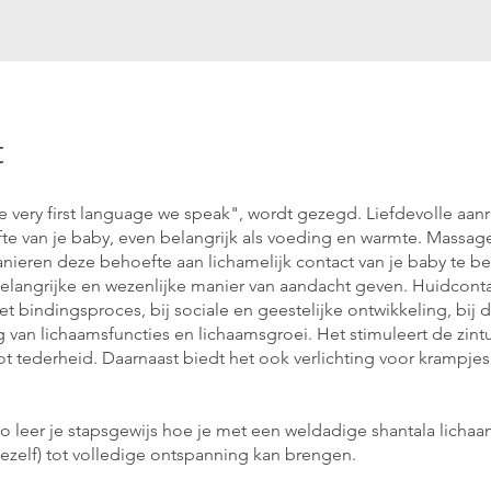
t
e very first language we speak", wordt gezegd. Liefdevolle aanr
te van je baby, even belangrijk als voeding en warmte. Massage
nieren deze behoefte aan lichamelijk contact van je baby te b
belangrijke en wezenlijke manier van aandacht geven. Huidconta
het bindingsproces, bij sociale en geestelijke ontwikkeling, bij 
g van lichaamsfuncties en lichaamsgroei. Het stimuleert de zint
t tederheid. Daarnaast biedt het ook verlichting voor krampje
eo leer je stapsgewijs hoe je met een weldadige shantala lich