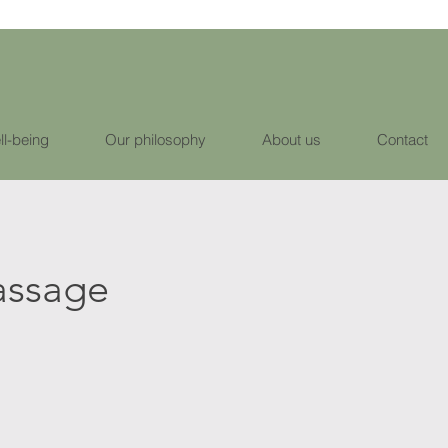
ll-being
Our philosophy
About us
Contact
ssage