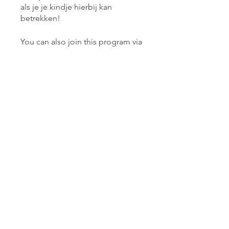
als je je kindje hierbij kan
betrekken!
You can also join this program via
the mobile app.
Go to the app
Price
€35.00
Join